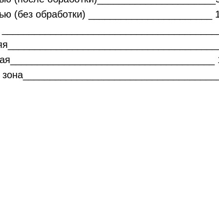
ью (без обработки) _______________________ 
я ________________________________________
няя_______________________________________
шая______________________________________ 
1 зона____________________________________