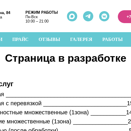
РЕЖИМ РАБОТЫ
на, 84
+7
Пн-Вск
ва
10:00 – 21:00
И
ПРАЙС
ОТЗЫВЫ
ГАЛЕРЕЯ
РАБОТЫ
Страница в разработке
слуг
ая _______________________________________
ая с перевязкой __________________________1
ностные множественные (1зона) ___________1
ие множественные (1зона) _________________
зью (после обработки)______________________