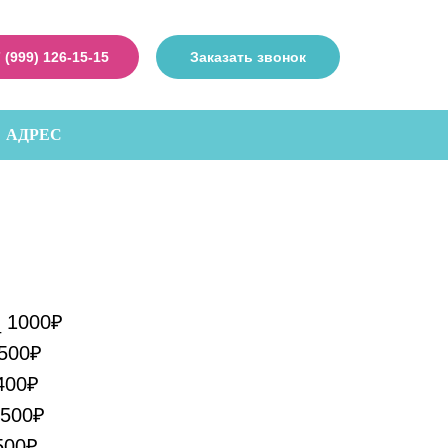
 (999) 126-15-15
Заказать звонок
АДРЕС
 1000₽
500₽
400₽
2500₽
500₽